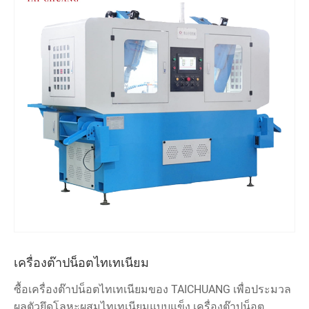
เครื่องต๊าปน็อตไทเทเนียม
ซื้อเครื่องต๊าปน็อตไทเทเนียมของ TAICHUANG เพื่อประมวล
ผลตัวยึดโลหะผสมไทเทเนียมแบบแข็ง เครื่องต๊าปน็อต