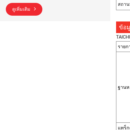
สถานท
ดูเพิ่มเติม
ข้อ
TAICHU
รายก
ฐานห
แทร็ก