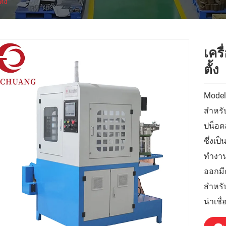
ั้ง
เคร
ตั้ง
Model
สำหรับ
ปน็อต
ซึ่งเ
ทำงาน
ออกมีค
สำหรั
น่าเชื่