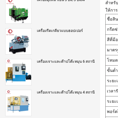
สำหรับ
ให้การ
ชื่อสิ
กรีดช
เครื่องรีดเกลียวแบบฮอปเปอร์
สีที่มีอ
มาตร
โหมด
เครื่องเจาะและต๊าปโต๊ะหมุน 6 สถานี
ขั้นต่ำ
ระยะ
เวลาร
เครื่องเจาะและต๊าปโต๊ะหมุน 4 สถานี
ระยะ
พอร์