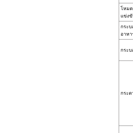
โหมด
แข่งข
กระบ
อาหา
กระบ
กระด