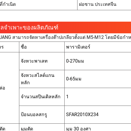
ี่กำเนิด
ฝอซาน ประเทศจีน
มูลจำเพาะของผลิตภัณฑ์
ANG สามารถจัดหาเครื่องต๊าปเกลียวตั้งแต่ M5-M12 โดยมีข้อก
าร
ชื่อ
พารามิเตอร์
จังหวะพาเลท
0-270มม
จังหวะสไลด์แกน
0-65มม
หลัก
ล่อ
จำนวนสปินเดิลหลัก
1
ป้อนบอลสกรู
SFAR2010X234
ตัด
มุมตัด
มุม 30 องศา