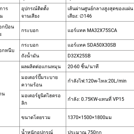
การ
อุปกรณ์ติดตั้ง
เส้นผ่านศูนย์กลางสูงสุดของแผ่น
ัน
จานเสียง
เสียง: ∅146
อกป้อน
กระบอก
แอร์แทค MA32X75SCA
ร
กระบอก
แอร์แทค SDA50X30SB
อกหนีบ
ถังน้ำมัน
D32X25SB
ผลผลิตต่อแกนหมุน
20-60 ชิ้น/นาที
มอเตอร์ปั๊มระบาย
กำลังไฟ:120w-ไหล:20L/min
ความร้อน
าน
มอเตอร์ยูนิตไฮดรอ
กำลัง: 0.75KW-แทนที่ VP15
ลิก
ขนาดโดยรวม
1370×1500×1800มม
น้ำหนักอุปกรณ์
ประมาณ 750กก