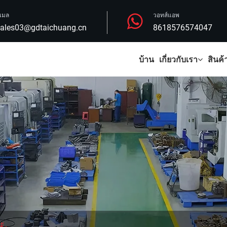
ีเมล
วอทส์แอพ
ales03@gdtaichuang.cn
8618576574047
บ้าน
เกี่ยวกับเรา
สินค้