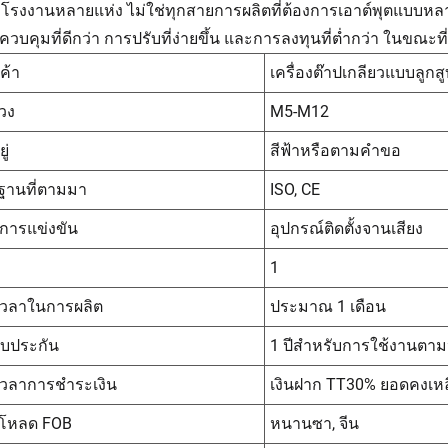
โรงงานหลายแห่ง ไม่ใช่ทุกสายการผลิตที่ต้องการเอาต์พุตแบบหลายสปิน
ควบคุมที่ดีกว่า การปรับที่ง่ายขึ้น และการลงทุนที่ต่ำกว่า ในขณ
นค้า
เครื่องต๊าปเกลียวแบบลูกสู
่วง
M5-M12
ยู่
สีฟ้าหรือตามคำขอ
ฐานที่ตามมา
ISO, CE
การแข่งขัน
อุปกรณ์ติดตั้งจานเสียง
1
เวลาในการผลิต
ประมาณ 1 เดือน
ับประกัน
1 ปีสำหรับการใช้งานตา
เวลาการชำระเงิน
เงินฝาก TT30% ยอดคงเหล
ตโหลด FOB
หนานซา, จีน