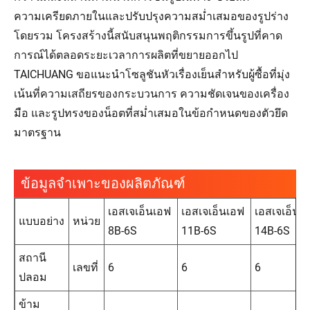
ความเครียดภายในและปรับปรุงความสม่ำเสมอของรูปร่าง
โดยรวม โครงสร้างนี้สนับสนุนพฤติกรรมการขึ้นรูปที่คาด
การณ์ได้ตลอดระยะเวลาการผลิตที่ขยายออกไป
TAICHUANG ขอแนะนำโซลูชันหัวเรื่องเย็นสำหรับผู้ซื้อที่มุ่ง
เน้นที่ความเสถียรของกระบวนการ ความชัดเจนของเครื่อง
มือ และรูปทรงของน็อตที่สม่ำเสมอในข้อกำหนดของตัวยึด
มาตรฐาน
ข้อมูลจำเพาะของผลิตภัณฑ์
เอสเจเอ็นเอฟ
เอสเจเอ็นเอฟ
เอสเจเอ็นเ
แบบอย่าง
หน่วย
8B-6S
11B-6S
14B-6S
สถานี
เลขที่
6
6
6
ปลอม
ข้าม