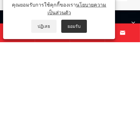
คุณยอมรับการใช้คุกกี้ของเรา
นโยบายความ
เป็นส่วนตัว
เกี่ยวกับเรา
ปฏิเสธ
ยอมรับ




สินค้า
ติดต่อเรา
ตามเรามา
ลิขสิทธิ์ © 2026 Taichuang Intelligent Equipment (Foshan)
Co., Ltd. สงวนลิขสิทธิ์
Links
|
Sitemap
|
RSS
|
XML
|