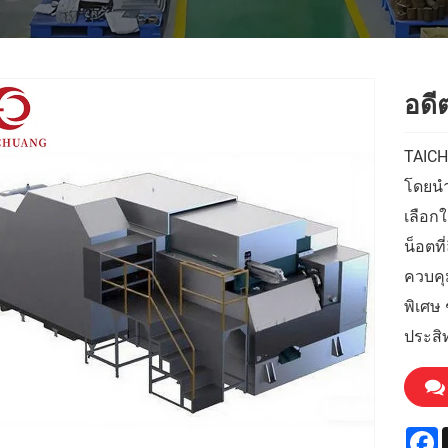
อดี
TAICH
โดยนำ
เลือก
น็อตที่
ควบคุม
พิเศษ 
ประสิ
F