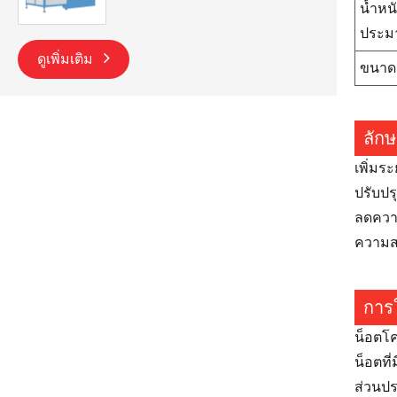
น้ำหน
ประม
ดูเพิ่มเติม
ขนาดเ
ลัก
เพิ่มร
ปรับปร
ลดควา
ความสา
การใ
น็อตโ
น็อตที
ส่วนป