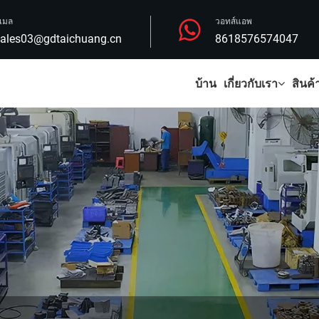
ีเมล
วอทส์แอพ
ales03@gdtaichuang.cn
8618576574047
บ้าน
เกี่ยวกับเรา
สินค้