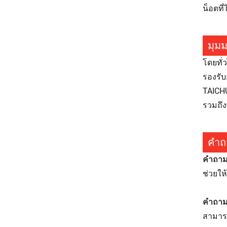
น็อตที
มุม
โดยทั่
รองรับ
TAICHU
รวมถึ
คำถ
คำถามท
ช่วยให
คำถาม
สามารถ