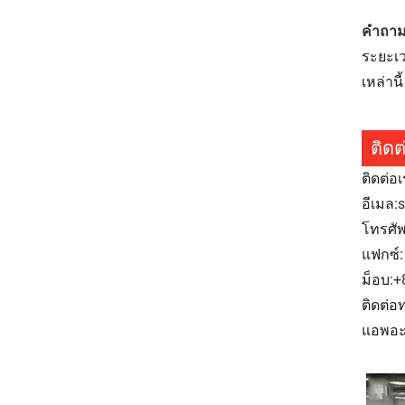
คำถามท
ระยะเว
เหล่านี้
ติดต
ติดต่อ
อีเมล:
โทรศัพ
แฟกซ์:
ม็อบ:
+
ติดต่อ
แอพอะ