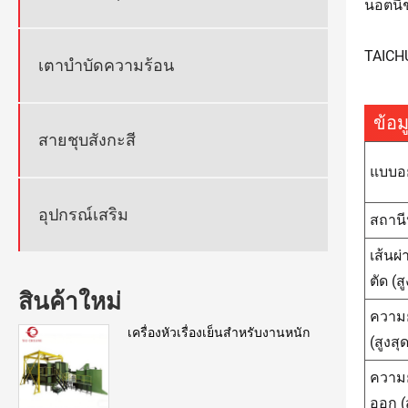
น็อตนี
TAICHU
เตาบำบัดความร้อน
ข้อ
สายชุบสังกะสี
แบบอย
อุปกรณ์เสริม
สถาน
เส้นผ่
ตัด (ส
สินค้าใหม่
ความ
เครื่องหัวเรื่องเย็นสำหรับงานหนัก
(สูงสุ
ความ
ออก (ส